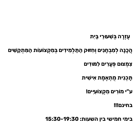
עֶזְרָה בְּשִׁעוּרֵי בַּיִת
הֲכָנָה לְמִבְחָנִים וְחִזּוּק הַתַּלְמִידִים בְּמִקְצוֹעוֹת הַמִּתְקַשִּׁים
צִמְצוּם פְּעָרִים לִמּוּדִים
תָּכְנִית מֻתְאֶמֶת אִישִׁית
ע"י מוֹרִים מִקְצוֹעִיִּים!
בחינם!!!
בימי חמישי בין השעות: 15:30-19:30